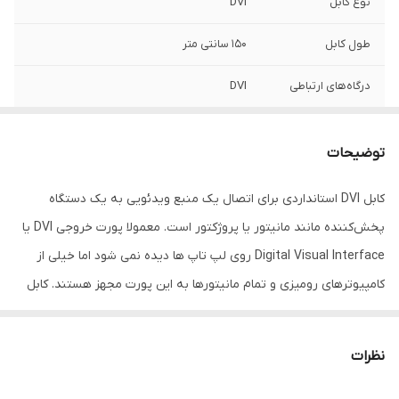
نوع کابل
DVI
طول کابل
150 سانتی متر
درگاه‌های ارتباطی
DVI
توضیحات
کابل DVI استانداردی برای اتصال یک منبع ویدئویی به یک دستگاه
پخش‌کننده مانند مانیتور یا پروژکتور است. معمولا پورت خروجی DVI یا
Digital Visual Interface روی لپ تاپ ها دیده نمی شود اما خیلی از
کامپیوترهای رومیزی و تمام مانیتورها به این پورت مجهز هستند. کابل
1.5 متری DVI با روکش PVC تولید شده و می توان از آن برای انتقال
سیگنال های تصویری دیجیتال در صفحه نمایش ها یا ویدئو
نظرات
پروژکتورهایی که این درگاه را دارند استفاده کرد. کابل 1.5 متری DVI تک
کاناله مشابه تصاویر (18+1 پین ) از سیگنال های دیجیتال FULL HD